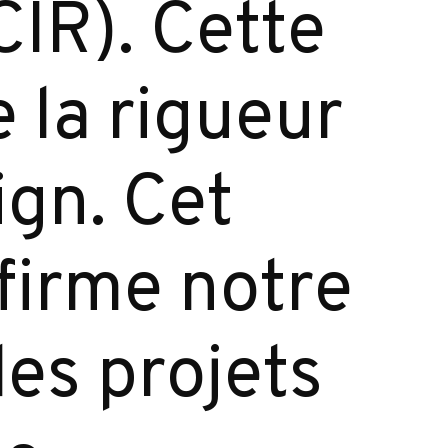
IR). Cette
 la rigueur
ign. Cet
firme notre
des projets