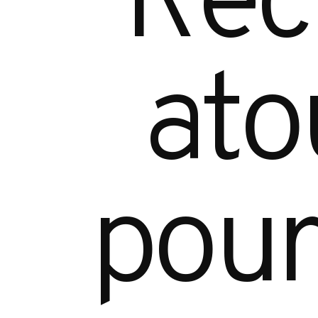
a
t
o
p
o
u
r