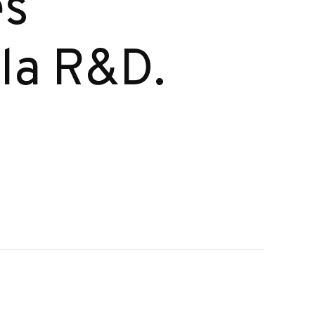
es
la R&D.