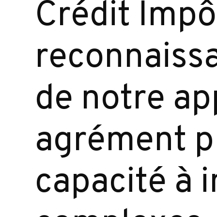
Crédit Impô
reconnaissa
de notre ap
agrément pr
capacité à i