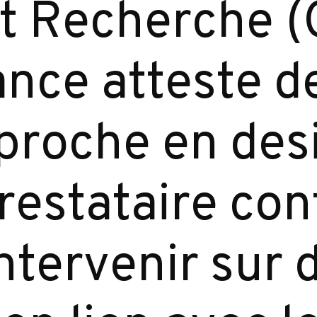
t Recherche (C
nce atteste de
proche en des
estataire con
ntervenir sur 