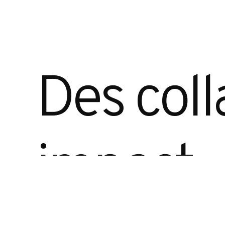
Des coll
impact