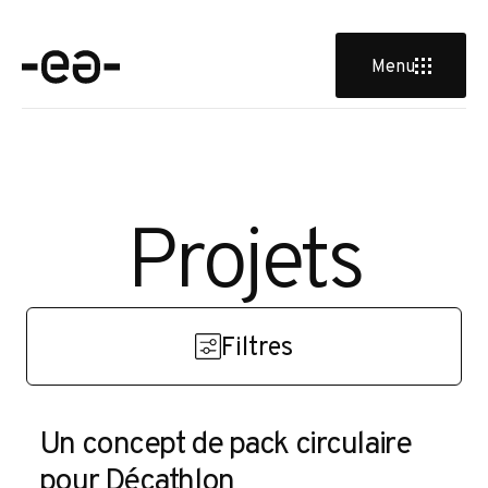
e
Menu
P
r
o
j
e
t
s
Filtres
Un concept de pack circulaire
DESIGN PRODUIT
pour Décathlon