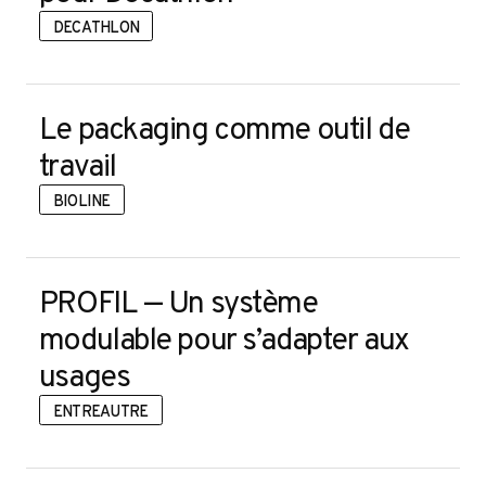
DECATHLON
DESIGN STRATÉGIQUE
DESIGN UXUI
Le packaging comme outil de
travail
DESIGN DES USAGES
BIOLINE
DESIGN RECHERCHE
PROFIL — Un système
modulable pour s’adapter aux
usages
ENTREAUTRE