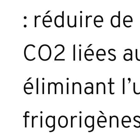
: réduire d
CO2 liées a
éliminant l
frigorigènes