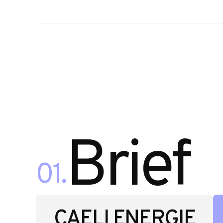
A
Brief
01.
CAELI ENERGIE