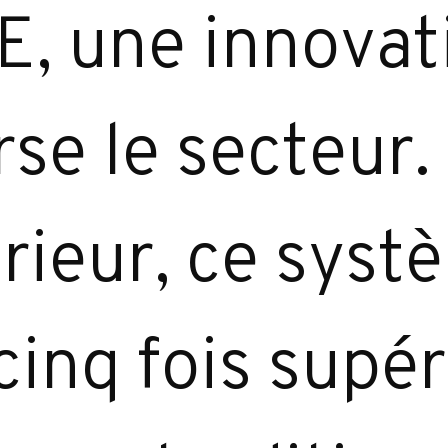
, une innovat
rse le secteur.
rieur, ce syst
inq fois supéri