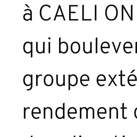
à CAELI ONE
qui bouleve
groupe exté
rendement c