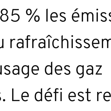
e 85 % les émis
u rafraîchisse
’usage des gaz
. Le défi est r